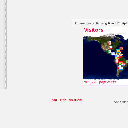
Forensoftware:
Burning Board 2.3.6
-
Faq
-
PMS
-
Startseite
wbb Style b