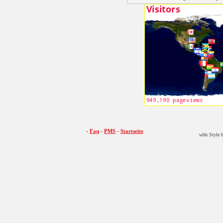
-
Faq
-
PMS
-
Startseite
wbb Style b