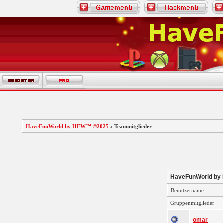
HaveFunWorld by HFW™ ©2025
» Teammitglieder
HaveFunWorld by
Benutzername
Gruppenmitglieder
omar