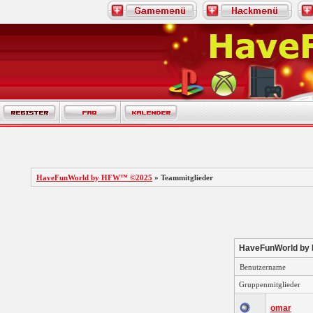
HaveFunWorld by HFW™ ©2025
» Teammitglieder
HaveFunWorld by
Benutzername
Gruppenmitglieder
omar