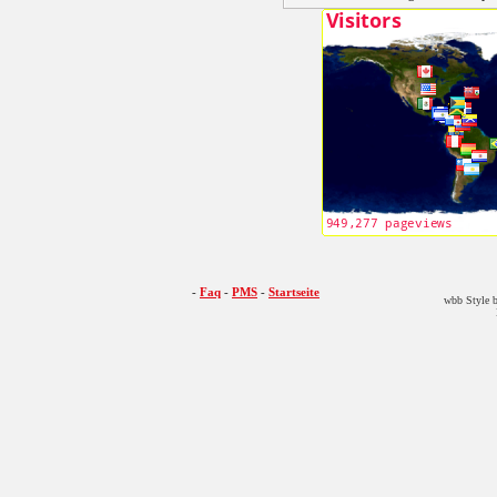
-
Faq
-
PMS
-
Startseite
wbb Style b