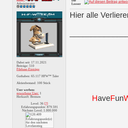
Die
Administrator
Looser
Hier alle Verliere
_____________
Dabei seit: 17.11.2021
Beiträge: 510
Filebase-Einträge
Guthaben: 65.117 HFW™ Taler
Aktienbestand: 100 Stück
User werben:
geworbene User:
1
H
ave
F
un
Herkunft: Bremen
Level: 36
[?]
Erfahrungspunkte: 879.591
Nächster Level: 1.000.000
Shuffle The Penguin