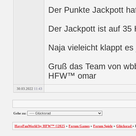
Der Punkte Jackpott ha
Slingo
Der Jackpott ist auf 3
Slingo Super Keno
Naja vieleicht klappt es
3 Wheel Slot
Gruß das Team von wb
HFW™ omar
30.03.2022
11:43
Gehe zu:
HaveFunWorld by HFW™ ©2025
»
Forum Games
»
Forum Spiele
»
Glücksrad
»