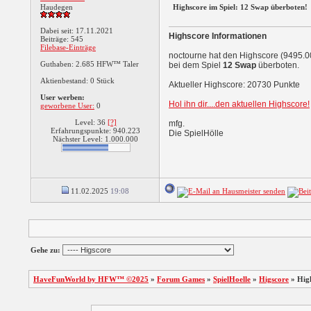
Haudegen
Highscore im Spiel: 12 Swap überboten!
Dabei seit: 17.11.2021
Highscore Informationen
Beiträge: 545
Filebase-Einträge
noctourne hat den Highscore (9495.0
Guthaben: 2.685 HFW™ Taler
bei dem Spiel
12 Swap
überboten.
Aktienbestand: 0 Stück
Aktueller Highscore: 20730 Punkte
User werben:
Hol ihn dir....den aktuellen Highscore!
geworbene User:
0
Level: 36
[?]
mfg.
Erfahrungspunkte: 940.223
Die SpielHölle
Nächster Level: 1.000.000
11.02.2025
19:08
Gehe zu:
HaveFunWorld by HFW™ ©2025
»
Forum Games
»
SpielHoelle
»
Higscore
»
Hig