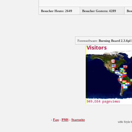
Besucher Heute: 2649
Besucher Gestern: 4289
Bes
Forensoftware:
Burning Board 2.3.6
-
Faq
-
PMS
-
Startseite
wbb Style b