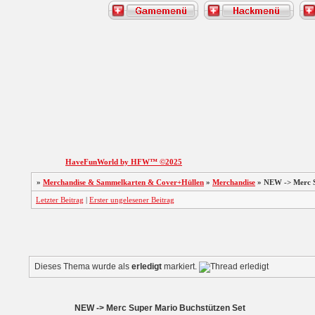
HaveFunWorld by HFW™ ©2025
»
Merchandise & Sammelkarten & Cover+Hüllen
»
Merchandise
»
NEW -> Merc S
Letzter Beitrag
|
Erster ungelesener Beitrag
Dieses Thema wurde als
erledigt
markiert.
NEW -> Merc Super Mario Buchstützen Set