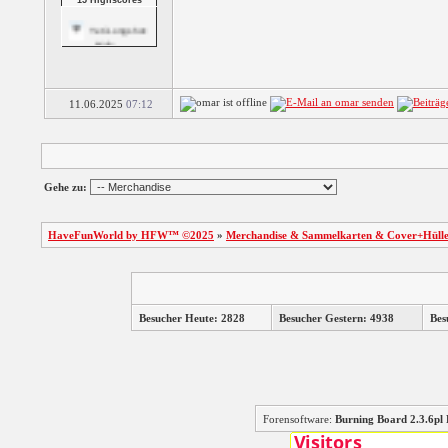
15 Highscores
Yeti Longshot:
Ridic...
Yeti Long Shot:
Rand...
11.06.2025
07:12
Trouble On Ice
Gehe zu:
3 Reel Jackpot
Slots
HaveFunWorld by HFW™ ©2025
»
Merchandise & Sammelkarten & Cover+Hüll
5 Reel Cherokee
Slots
Besucher Heute: 2828
Besucher Gestern: 4938
Bes
5 Reel Fruit Slots
Forensoftware:
Burning Board 2.3.6
Slingo Delux