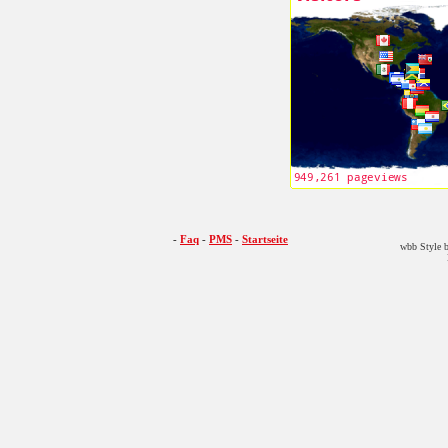
Slingo Mega Slots
Slingo
Festive Fallout
-
Faq
-
PMS
-
Startseite
wbb Style b
Gold Miner Special
E...
Slingo
Slingo Super Keno