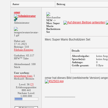
Autor
Beitrag
omar
NEW ->
Administrator
Merc Super
Mario
Buchstützen
Set
Merc Super Mario Buchstützen Set
Dabei seit:
17.11.2021
Beiträge: 510
Filebase-Einträge
Details
Guthaben: 65.117
Altersfreigabe:
keine Ang
HFW™ Taler
Sprache(n):
keine Ang
Anhänge:
0
Aktienbestand: 100
Größe gesamt:
0 Byte
Stück
User werben:
geworbene User:
1
omar hat dieses Bild (verkleinerte Version) ang
Herkunft: Bremen
Level: 36
[?]
Erfahrungspunkte:
880.441
Nächster Level:
__________________
1.000.000
Shuffle The
Penguin