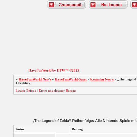
HaveFunWorld by HFW™ ©2025
»
HaveFunWorld New's
»
HaveFunWorld-Start
»
Konsolen New's
»
„The Legend o
Überblick
Letzter Beitrag
|
Erster ungelesener Beitrag
„The Legend of Zelda“-Reihenfolge: Alle Nintendo-Spiele mit
Autor
Beitrag