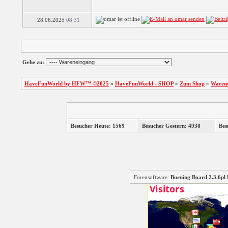
Yeti Long Shot:
28.06.2025
08:31
Rand...
Trouble On Ice
Gehe zu:
3 Reel Jackpot
Slots
HaveFunWorld by HFW™ ©2025
»
HaveFunWorld - SHOP
»
Zum Shop
»
Waren
5 Reel Cherokee Slots
Besucher Heute: 1569
Besucher Gestern: 4938
Bes
5 Reel Fruit Slots
Forensoftware:
Burning Board 2.3.6
Slingo Delux
Slingo Mega Slots