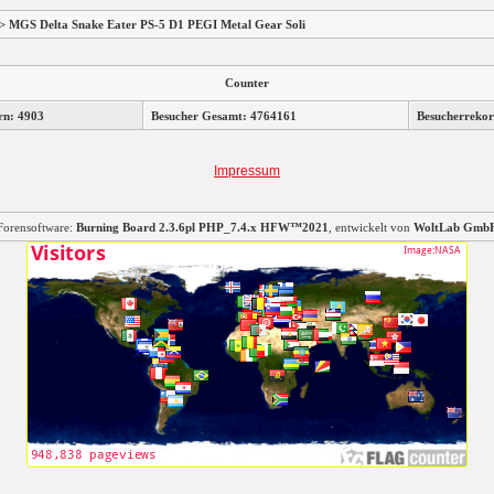
 MGS Delta Snake Eater PS-5 D1 PEGI Metal Gear Soli
Counter
rn: 4903
Besucher Gesamt: 4764161
Besucherrekor
Impressum
Forensoftware:
Burning Board 2.3.6pl PHP_7.4.x HFW™2021
, entwickelt von
WoltLab Gmb