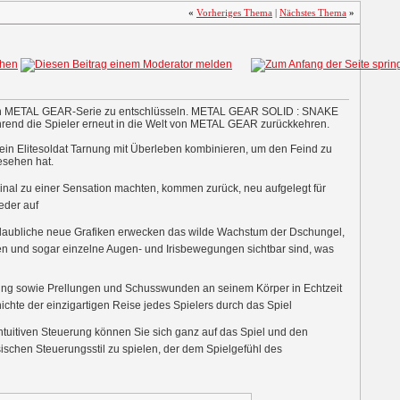
«
Vorheriges Thema
|
Nächstes Thema
»
ären METAL GEAR-Serie zu entschlüsseln. METAL GEAR SOLID : SNAKE
hrend die Spieler erneut in die Welt von METAL GEAR zurückkehren.
 ein Elitesoldat Tarnung mit Überleben kombinieren, um den Feind zu
esehen hat.
ginal zu einer Sensation machten, kommen zurück, neu aufgelegt für
eder auf
nglaubliche neue Grafiken erwecken das wilde Wachstum der Dschungel,
ren und sogar einzelne Augen- und Irisbewegungen sichtbar sind, was
dung sowie Prellungen und Schusswunden an seinem Körper in Echtzeit
chte der einzigartigen Reise jedes Spielers durch das Spiel
intuitiven Steuerung können Sie sich ganz auf das Spiel und den
sischen Steuerungsstil zu spielen, der dem Spielgefühl des