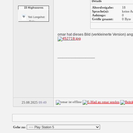
Details
Penguin
Altersfreigabe:
18
15 Highscores
Sprache(n):
keine A
Anhänge:
0
Yeti Longshot:
Größe gesamt:
0 Byte
Ridic...
Yeti Long Shot:
omar hat dieses Bild (verkleinerte Version) an
Rand...
Trouble On Ice
__________________
3 Reel Jackpot
Slots
5 Reel Cherokee Slots
5 Reel Fruit Slots
25.08.2025
09:49
Slingo Delux
Gehe zu: