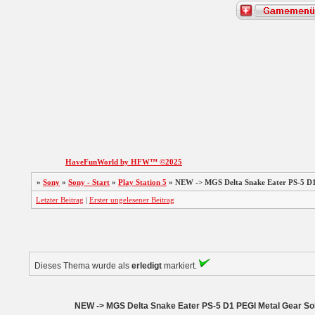
HaveFunWorld by HFW™ ©2025
»
Sony
»
Sony - Start
»
Play Station 5
»
NEW -> MGS Delta Snake Eater PS-5 D1
Letzter Beitrag
|
Erster ungelesener Beitrag
Dieses Thema wurde als
erledigt
markiert.
NEW -> MGS Delta Snake Eater PS-5 D1 PEGI Metal Gear Sol