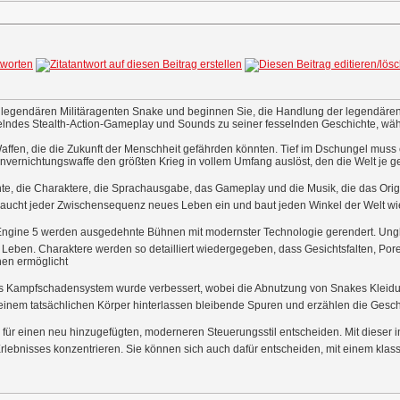
s legendären Militäragenten Snake und beginnen Sie, die Handlung der legend
selndes Stealth-Action-Gameplay und Sounds zu seiner fesselnden Geschichte, wä
affen, die die Zukunft der Menschheit gefährden könnten. Tief im Dschungel muss
envernichtungswaffe den größten Krieg in vollem Umfang auslöst, den die Welt je g
ichte, die Charaktere, die Sprachausgabe, das Gameplay und die Musik, die das Ori
aucht jeder Zwischensequenz neues Leben ein und baut jeden Winkel der Welt wi
eal Engine 5 werden ausgedehnte Bühnen mit modernster Technologie gerendert. U
 Leben. Charaktere werden so detailliert wiedergegeben, dass Gesichtsfalten, Po
nen ermöglicht
 Das Kampfschadensystem wurde verbessert, wobei die Abnutzung von Snakes Klei
inem tatsächlichen Körper hinterlassen bleibende Spuren und erzählen die Geschi
ch für einen neu hinzugefügten, moderneren Steuerungsstil entscheiden. Mit dieser 
Erlebnisses konzentrieren. Sie können sich auch dafür entscheiden, mit einem klas