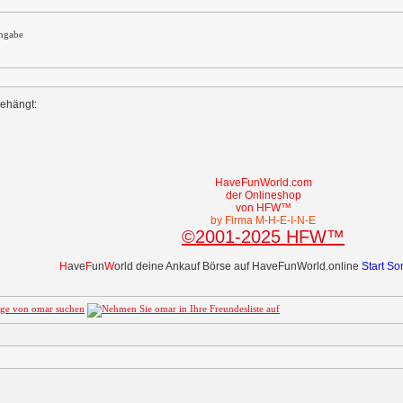
ngabe
gehängt:
HaveFunWorld.com
der Onlineshop
von HFW™
by Firma M-H-E-I-N-E
©2001-2025 HFW™
H
ave
F
un
W
orld deine Ankauf Börse auf HaveFunWorld.online
Start S