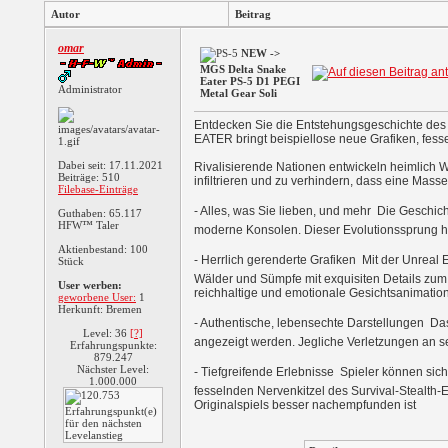
Autor
Beitrag
omar
NEW ->
MGS Delta Snake
Eater PS-5 D1 PEGI
Administrator
Metal Gear Soli
Entdecken Sie die Entstehungsgeschichte de
EATER bringt beispiellose neue Grafiken, fes
Dabei seit: 17.11.2021
Rivalisierende Nationen entwickeln heimlich W
Beiträge: 510
infiltrieren und zu verhindern, dass eine Mass
Filebase-Einträge
- Alles, was Sie lieben, und mehr  Die Gesch
Guthaben: 65.117
HFW™ Taler
moderne Konsolen. Dieser Evolutionssprung h
Aktienbestand: 100
- Herrlich gerenderte Grafiken  Mit der Unr
Stück
Wälder und Sümpfe mit exquisiten Details zum
User werben:
reichhaltige und emotionale Gesichtsanimatio
geworbene User:
1
Herkunft: Bremen
- Authentische, lebensechte Darstellungen 
Level: 36
[?]
angezeigt werden. Jegliche Verletzungen an se
Erfahrungspunkte:
879.247
Nächster Level:
- Tiefgreifende Erlebnisse  Spieler können si
1.000.000
fesselnden Nervenkitzel des Survival-Stealth-
Originalspiels besser nachempfunden ist
Shuffle The