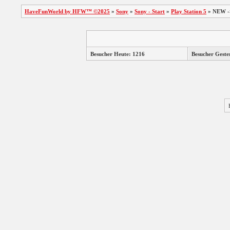
HaveFunWorld by HFW™ ©2025
»
Sony
»
Sony - Start
»
Play Station 5
»
NEW ->
Slingo Mega Slots
Slingo
Besucher Heute: 1216
Besucher Geste
Festive Fallout
Gold Miner Special
E...
Slingo
Slingo Super Keno
3 Wheel Slot