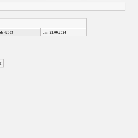
d: 42803
am: 22.06.2024
H