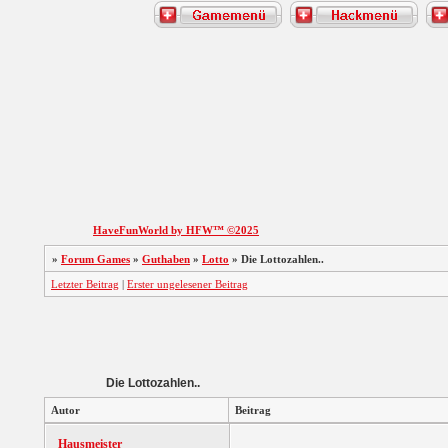
HaveFunWorld by HFW™ ©2025
»
Forum Games
»
Guthaben
»
Lotto
»
Die Lottozahlen..
Letzter Beitrag
|
Erster ungelesener Beitrag
Die Lottozahlen..
Autor
Beitrag
Hausmeister