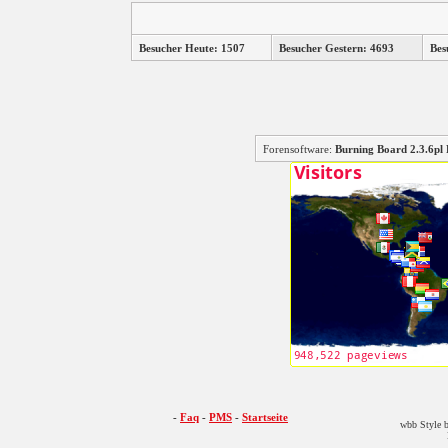
Besucher Heute: 1507
Besucher Gestern: 4693
Bes
Forensoftware:
Burning Board 2.3.6
-
Faq
-
PMS
-
Startseite
wbb Style b