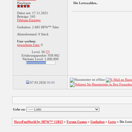
Haudegen
Die Lottozahlen..
Dabei seit: 17.11.2021
Beiträge: 545
Filebase-Einträge
Guthaben: 2.685 HFW™ Taler
Aktienbestand: 0 Stück
User werben:
geworbene User:
0
Level: 36
[?]
Erfahrungspunkte: 938.962
Nächster Level: 1.000.000
07.03.2026
00:00
Gehe zu:
HaveFunWorld by HFW™ ©2025
»
Forum Games
»
Guthaben
»
Lotto
»
Die Lott