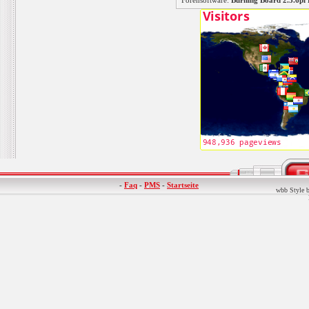
Forensoftware:
Burning Board 2.3.6
-
Faq
-
PMS
-
Startseite
wbb Style b