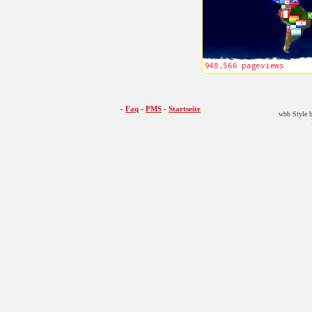
-
Faq
-
PMS
-
Startseite
wbb Style b