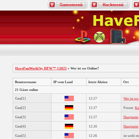
HaveFunWorld by HFW™ ©2025
» Wer ist wo Online?
Benutzername
IP vom Land
letzte Aktion
Ort
21 Gäste online
Gast[1]
12:27
Wer ist wo
Gast[2]
12:27
Forum:
Kn
Gast[3]
12:27
Hauptseite
Gast[4]
12:26
Hauptseite
Gast[5]
12:26
ist wohl ei