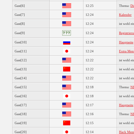
Gast[6]
12:25
Thema:
Di
Gast[7]
12:24
Kalender
Gast[8]
12:24
ist wohl ei
Gast[9]
12:24
Registrier
Gast[10]
12:24
Hauptseite
Gast[11]
12:24
Extra Men
Gast[12]
12:22
ist wohl ei
Gast[13]
12:22
ist wohl ei
Gast[14]
12:22
ist wohl ei
Gast[15]
12:18
Thema:
NE
Gast[16]
12:18
ist wohl ei
Gast[17]
12:17
Hauptseite
Gast[18]
12:16
Thema:
NE
Gast[19]
12:15
ist wohl ei
Gast[20]
12:14
Hack Men