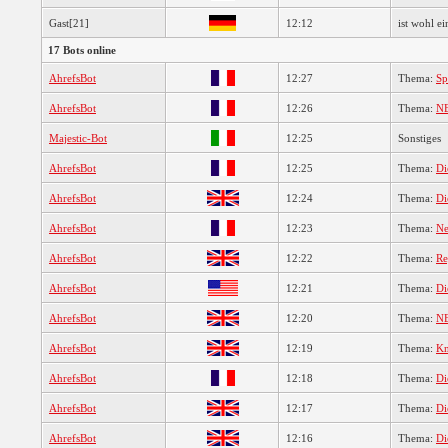
Gast[21]
12:12
ist wohl ei
17 Bots online
AhrefsBot
12:27
Thema:
Sp
AhrefsBot
12:26
Thema:
NE
Majestic-Bot
12:25
Sonstiges
AhrefsBot
12:25
Thema:
Di
AhrefsBot
12:24
Thema:
Di
AhrefsBot
12:23
Thema:
Ne
AhrefsBot
12:22
Thema:
Re
AhrefsBot
12:21
Thema:
Di
AhrefsBot
12:20
Thema:
NE
AhrefsBot
12:19
Thema:
Kn
AhrefsBot
12:18
Thema:
Di
AhrefsBot
12:17
Thema:
Di
AhrefsBot
12:16
Thema:
Di