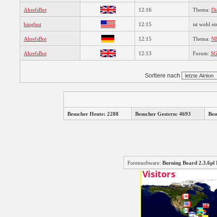
AhrefsBot
12:16
Thema:
Di
bingbot
12:15
ist wohl ei
AhrefsBot
12:15
Thema:
NE
AhrefsBot
12:13
Forum:
SG
Sortiere nach
Besucher Heute: 2288
Besucher Gestern: 4693
Bes
Forensoftware:
Burning Board 2.3.6