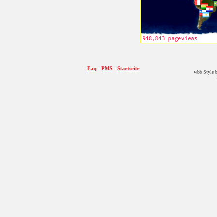
-
Faq
-
PMS
-
Startseite
wbb Style b