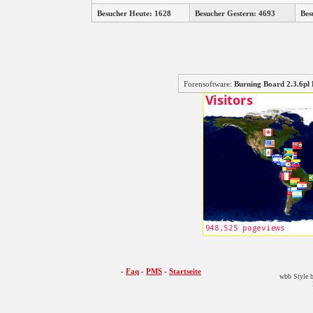
Besucher Heute: 1628
Besucher Gestern: 4693
Bes
Forensoftware:
Burning Board 2.3.6
-
Faq
-
PMS
-
Startseite
wbb Style b