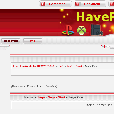
HaveFunWorld by HFW™ ©2025
»
Sega
»
Sega - Start
» Sega Pico
(Benutzer im Forum aktiv: 1 Besucher)
Forum: »
Sega
»
Sega - Start
» Sega Pico
Keine Themen seit