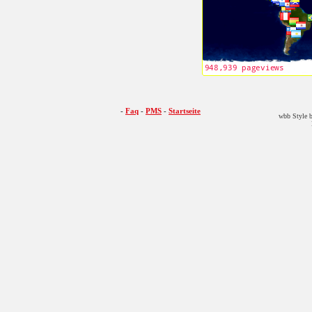
-
Faq
-
PMS
-
Startseite
wbb Style b