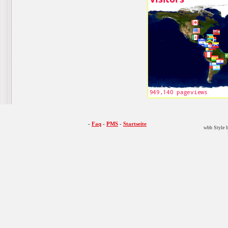
-
Faq
-
PMS
-
Startseite
wbb Style b