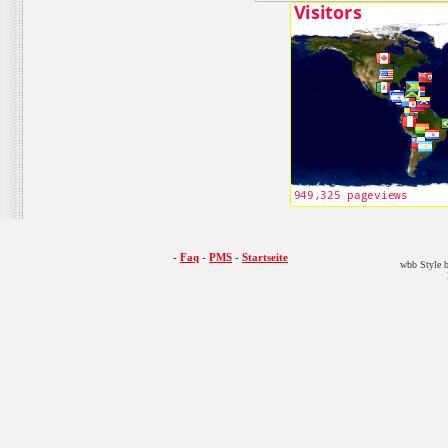
-
Faq
-
PMS
-
Startseite
wbb Style b