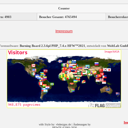
Counter
rn: 4903
Besucher Gesamt: 4765494
Besucherrekor
Impressum
Forensoftware:
Burning Board 2.3.6pl PHP_7.4.x HFW™2021
, entwickelt von
WoltLab Gmb
Im
wbb Style by: vbdesigns.de | Änderungen by
HFW™ ©2001-2026