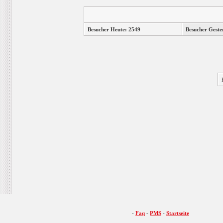
Besucher Heute: 2549
Besucher Geste
-
Faq
-
PMS
-
Startseite