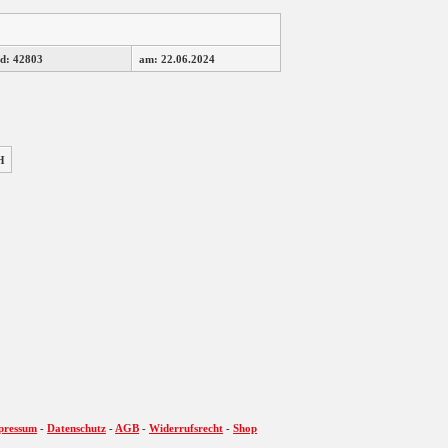
d: 42803
am: 22.06.2024
H
pressum
-
Datenschutz
-
AGB
-
Widerrufsrecht
-
Shop