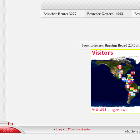
Besucher Heute: 3277
Besucher Gestern: 4903
Bes
Forensoftware:
Burning Board 2.3.6
-
Faq
-
PMS
-
Startseite
wbb Style b