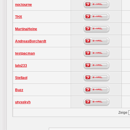
noctourne
THX
MartinaHeine
AndreasBorchardt
testpacman
lalo233
Stellaol
Buzz
utyxekyh
Zeige