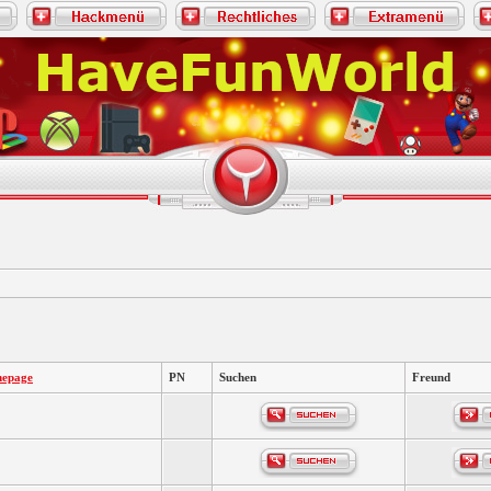
epage
PN
Suchen
Freund