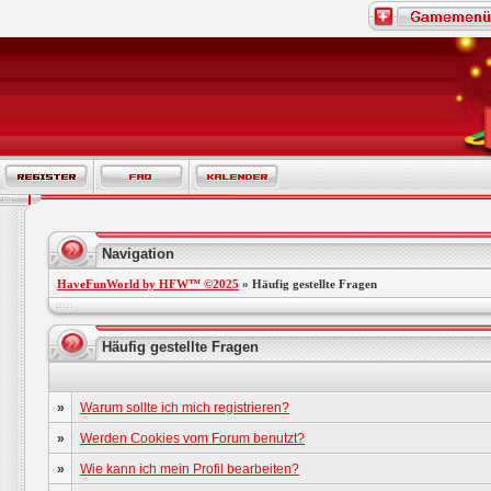
Navigation
HaveFunWorld by HFW™ ©2025
» Häufig gestellte Fragen
Häufig gestellte Fragen
»
Warum sollte ich mich registrieren?
»
Werden Cookies vom Forum benutzt?
»
Wie kann ich mein Profil bearbeiten?