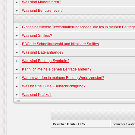
»
Was sind Moderatoren?
»
Was sind Benutzerlevel?
»
Gibt es bestimmte Textformatierungscodes, die ich in meinen Beiträ
»
Was sind Smilies?
»
BBCode Schnellauswahl und klickbare Smilies
»
Was sind Dateianhänge?
»
Was sind Beitrags-Symbole?
»
Kann ich meine eigenen Beiträge ändern?
»
Warum werden in meinem Beitrag Worte zensiert?
»
Was ist eine E-Mail-Benachrichtigung?
»
Was sind Präfixe?
Besucher Heute: 1725
Besucher Geste