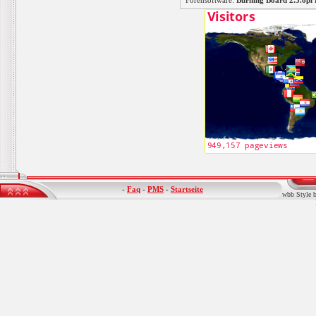
Forensoftware:
Burning Board 2.3.6
-
Faq
-
PMS
-
Startseite
wbb Style b