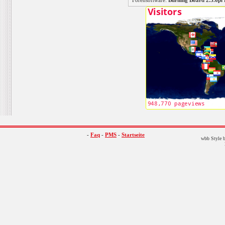
Forensoftware:
Burning Board 2.3.6
-
Faq
-
PMS
-
Startseite
wbb Style b