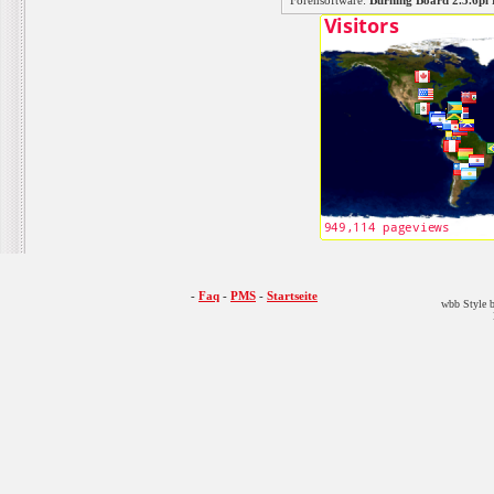
Forensoftware:
Burning Board 2.3.6
-
Faq
-
PMS
-
Startseite
wbb Style b