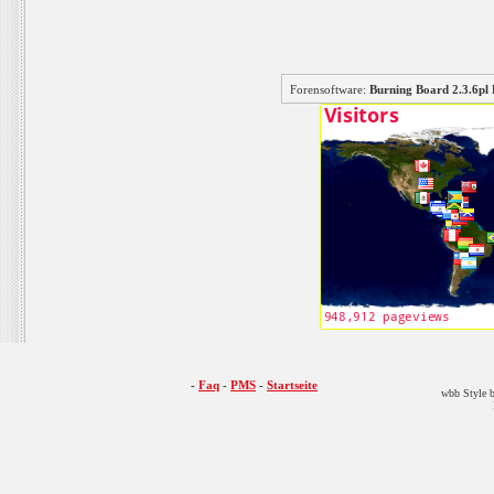
Forensoftware:
Burning Board 2.3.6
-
Faq
-
PMS
-
Startseite
wbb Style b