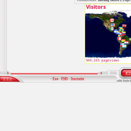
Forensoftware:
Burning Board 2.3.6
-
Faq
-
PMS
-
Startseite
wbb Style b