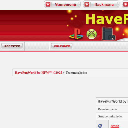
HaveFunWorld by HFW™ ©2025
» Teammitglieder
HaveFunWorld by
Benutzername
Gruppenmitglieder
omar