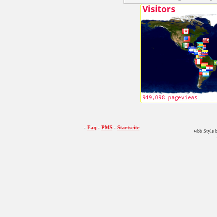
-
Faq
-
PMS
-
Startseite
wbb Style b