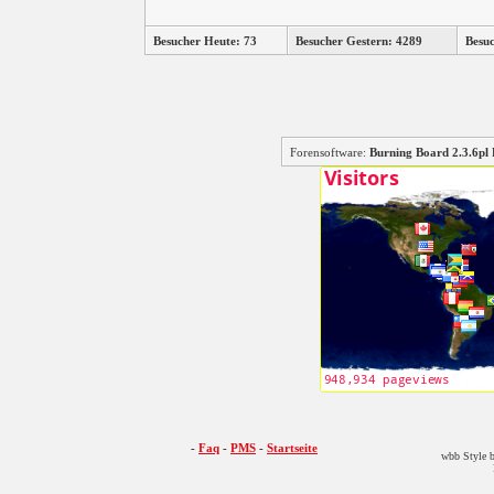
Besucher Heute: 73
Besucher Gestern: 4289
Besu
Forensoftware:
Burning Board 2.3.6
-
Faq
-
PMS
-
Startseite
wbb Style b