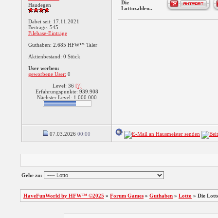
Die
Haudegen
Lottozahlen..
Dabei seit: 17.11.2021
Beiträge: 545
Filebase-Einträge
Guthaben: 2.685 HFW™ Taler
Aktienbestand: 0 Stück
User werben:
geworbene User:
0
Level: 36
[?]
Erfahrungspunkte: 939.908
Nächster Level: 1.000.000
07.03.2026
00:00
Gehe zu:
HaveFunWorld by HFW™ ©2025
»
Forum Games
»
Guthaben
»
Lotto
»
Die Lott