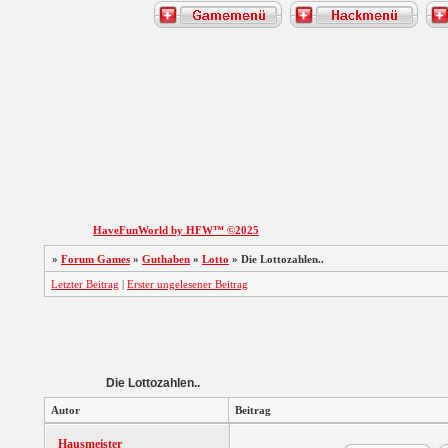
HaveFunWorld by HFW™ ©2025
»
Forum Games
»
Guthaben
»
Lotto
»
Die Lottozahlen..
Letzter Beitrag
|
Erster ungelesener Beitrag
Die Lottozahlen..
Autor
Beitrag
Hausmeister